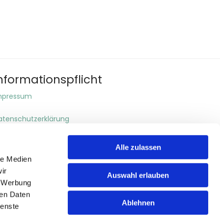
nformationspflicht
mpressum
atenschutzerklärung
Alle zulassen
le Medien
ir
Auswahl erlauben
, Werbung
ren Daten
Ablehnen
ienste