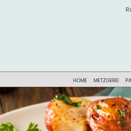
R
HOME
METZGEREI
P