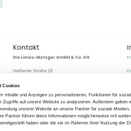
Kontakt
I
Die Limes-Metzger GmbH & Co. KG
I
Gießener Straße 23
D
35410 Hungen
t Cookies
Telefon
06402 505240
 Inhalte und Anzeigen zu personalisieren, Funktionen für sozia
Telefax 06402 505241
e Zugriffe auf unsere Website zu analysieren. Außerdem geben w
rwendung unserer Website an unsere Partner für soziale Medien
E-Mail:
limes-metzger@t-online.de
re Partner führen diese Informationen möglicherweise mit weite
ereitgestellt haben oder die sie im Rahmen Ihrer Nutzung der D