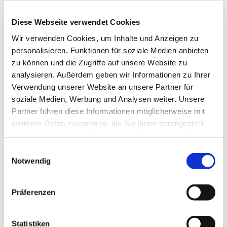
E-Mail:
limes-metzger@t-online.de
Diese Webseite verwendet Cookies
URL:
www.limes-metzger.de
Wir verwenden Cookies, um Inhalte und Anzeigen zu
Geschäftsführer:
personalisieren, Funktionen für soziale Medien anbieten
Klaus Schwing
zu können und die Zugriffe auf unsere Website zu
Marco Schwing
analysieren. Außerdem geben wir Informationen zu Ihrer
Verwendung unserer Website an unsere Partner für
Registergericht: Amtsgericht Gießen, HRA 4503
soziale Medien, Werbung und Analysen weiter. Unsere
Partner führen diese Informationen möglicherweise mit
weiteren Daten zusammen, die Sie ihnen bereitgestellt
haben oder die sie im Rahmen Ihrer Nutzung der Dienste
Diese Webseite ist ein Produkt von
kpage.de
gesammelt haben.
Einwilligungsauswahl
Notwendig
Präferenzen
Anfahrt
Statistiken